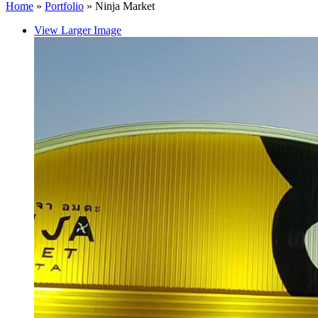
Home
»
Portfolio
»
Ninja Market
View Larger Image