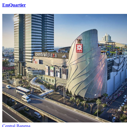
EmQuartier
Central Bangna