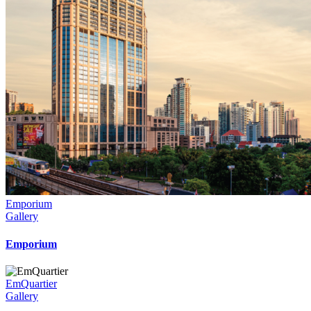
Emporium
Gallery
Emporium
EmQuartier
Gallery