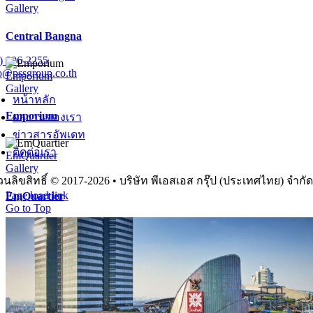
Gallery
Central Bangna
) 096-2255
o@pssgroup.co.th
Emporium
Gallery
หน้าหลัก
Emporium
ผลงานของเรา
ข่าวสารอัพเดท
ติดต่อเรา
EmQuartier
Gallery
นลิขสิทธิ์ © 2017-2026 • บริษัท พีเอสเอส กรุ๊ป (ประเทศไทย) จำกัด
Page load link
EmQuartier
Go to Top