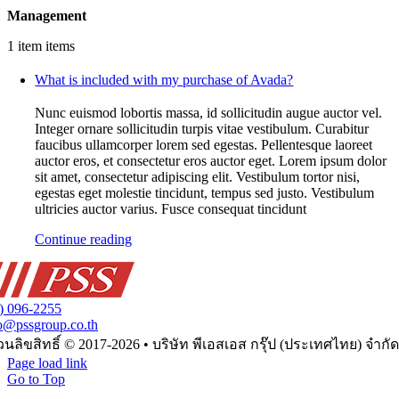
Management
1 item items
What is included with my purchase of Avada?
Nunc euismod lobortis massa, id sollicitudin augue auctor vel.
Integer ornare sollicitudin turpis vitae vestibulum. Curabitur
faucibus ullamcorper lorem sed egestas. Pellentesque laoreet
auctor eros, et consectetur eros auctor eget. Lorem ipsum dolor
sit amet, consectetur adipiscing elit. Vestibulum tortor nisi,
egestas eget molestie tincidunt, tempus sed justo. Vestibulum
ultricies auctor varius. Fusce consequat tincidunt
Continue reading
) 096-2255
o@pssgroup.co.th
PSS Group (Thailand) Company Limited
นลิขสิทธิ์ © 2017-2026 • บริษัท พีเอสเอส กรุ๊ป (ประเทศไทย) จำกัด
Page load link
Go to Top